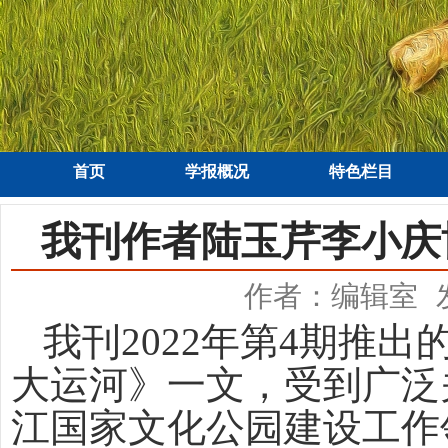
首页
学报概况
特色栏目
我刊作者陆玉芹李小庆
作者：编辑室
我刊
2022
年第
4
期
推出
大运河
》一文
，受到广泛
江国家文化公园建设工作